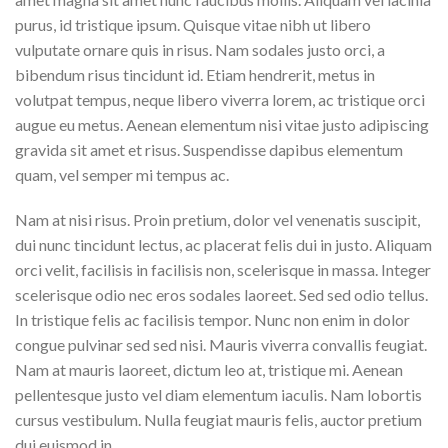
purus, id tristique ipsum. Quisque vitae nibh ut libero
vulputate ornare quis in risus. Nam sodales justo orci, a
bibendum risus tincidunt id. Etiam hendrerit, metus in
volutpat tempus, neque libero viverra lorem, ac tristique orci
augue eu metus. Aenean elementum nisi vitae justo adipiscing
gravida sit amet et risus. Suspendisse dapibus elementum
quam, vel semper mi tempus ac.
Nam at nisi risus. Proin pretium, dolor vel venenatis suscipit,
dui nunc tincidunt lectus, ac placerat felis dui in justo. Aliquam
orci velit, facilisis in facilisis non, scelerisque in massa. Integer
scelerisque odio nec eros sodales laoreet. Sed sed odio tellus.
In tristique felis ac facilisis tempor. Nunc non enim in dolor
congue pulvinar sed sed nisi. Mauris viverra convallis feugiat.
Nam at mauris laoreet, dictum leo at, tristique mi. Aenean
pellentesque justo vel diam elementum iaculis. Nam lobortis
cursus vestibulum. Nulla feugiat mauris felis, auctor pretium
dui euismod in.