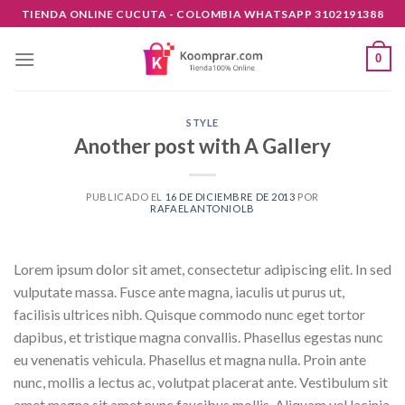
Skip
TIENDA ONLINE CUCUTA - COLOMBIA WHATSAPP 3102191388
to
content
0
STYLE
Another post with A Gallery
PUBLICADO EL
16 DE DICIEMBRE DE 2013
POR
RAFAELANTONIOLB
Lorem ipsum dolor sit amet, consectetur adipiscing elit. In sed
vulputate massa. Fusce ante magna, iaculis ut purus ut,
facilisis ultrices nibh. Quisque commodo nunc eget tortor
dapibus, et tristique magna convallis. Phasellus egestas nunc
eu venenatis vehicula. Phasellus et magna nulla. Proin ante
nunc, mollis a lectus ac, volutpat placerat ante. Vestibulum sit
amet magna sit amet nunc faucibus mollis. Aliquam vel lacinia