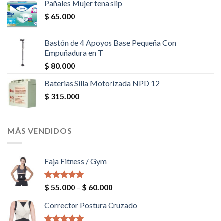
Pañales Mujer tena slip
$
65.000
Bastón de 4 Apoyos Base Pequeña Con
Empuñadura en T
$
80.000
Baterias Silla Motorizada NPD 12
$
315.000
MÁS VENDIDOS
Faja Fitness / Gym
Valorado en
$
55.000
–
$
60.000
5.00
de 5
Corrector Postura Cruzado