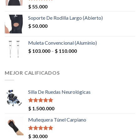
Valorado en
$
55.000
5.00
de 5
Soporte De Rodilla Largo (Abierto)
$
50.000
Muleta Convencional (Aluminio)
$
103.000
–
$
110.000
MEJOR CALIFICADOS
Silla De Ruedas Neurológicas
Valorado en
$
1.500.000
5.00
de 5
Muñequera Túnel Carpiano
Valorado en
$
30.000