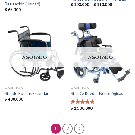
Regulación (Unidad)
$
103.000
–
$
110.000
$
65.000
AGOTADO
AGOTADO
MOVILIDAD
MOVILIDAD
Silla de Ruedas Estandar
Silla De Ruedas Neurológicas
$
480.000
$
1.500.000
Valorado en
5.00
de 5
1
2