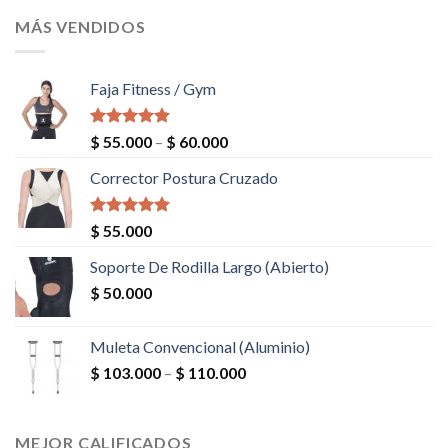
MÁS VENDIDOS
Faja Fitness / Gym
Valorado en
$
55.000
–
$
60.000
5.00
de 5
Corrector Postura Cruzado
Valorado en
$
55.000
5.00
de 5
Soporte De Rodilla Largo (Abierto)
$
50.000
Muleta Convencional (Aluminio)
$
103.000
–
$
110.000
MEJOR CALIFICADOS