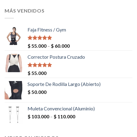
MÁS VENDIDOS
Faja Fitness / Gym
Valorado en
$
55.000
–
$
60.000
5.00
de 5
Corrector Postura Cruzado
Valorado en
$
55.000
5.00
de 5
Soporte De Rodilla Largo (Abierto)
$
50.000
Muleta Convencional (Aluminio)
$
103.000
–
$
110.000