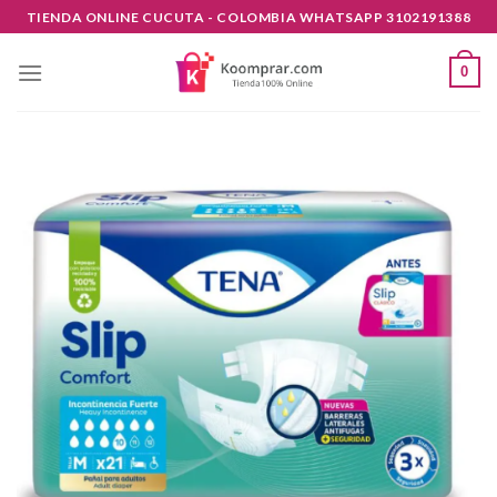
Skip
TIENDA ONLINE CUCUTA - COLOMBIA WHATSAPP 3102191388
to
content
0