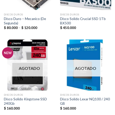
DISCOS DUROS
DISCOS DUROS
Disco Duro – Mecanico (De
Disco Solido Crucial SSD 1Tb
Segunda)
BX500
$
80.000
–
$
120.000
$
450.000
NEW
AGOTADO
AGOTADO
DISCOS DUROS
DISCOS DUROS
Disco Solido Kingstone SSD
Disco Solido Lexar NQ100 / 240
240Gb
GB
$
160.000
$
160.000