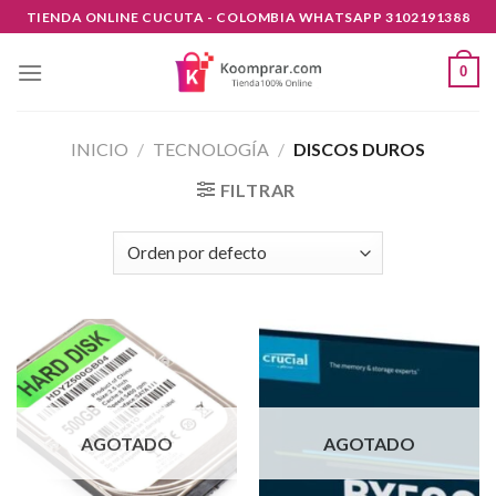
Skip
TIENDA ONLINE CUCUTA - COLOMBIA WHATSAPP 3102191388
to
content
0
INICIO
/
TECNOLOGÍA
/
DISCOS DUROS
FILTRAR
AGOTADO
AGOTADO