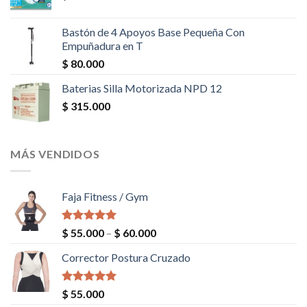
Bastón de 4 Apoyos Base Pequeña Con
Empuñadura en T
$
80.000
Baterias Silla Motorizada NPD 12
$
315.000
MÁS VENDIDOS
Faja Fitness / Gym
Valorado en
$
55.000
–
$
60.000
5.00
de 5
Corrector Postura Cruzado
Valorado en
$
55.000
5.00
de 5