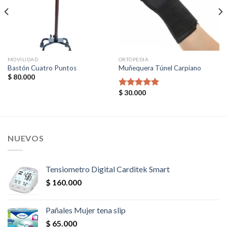
MOVILIDAD
ORTOPEDIA
Bastón Cuatro Puntos
Muñequera Túnel Carpiano
$
80.000
$
30.000
Valorado en
5.00
de 5
NUEVOS
Tensiometro Digital Carditek Smart
$
160.000
Pañales Mujer tena slip
$
65.000