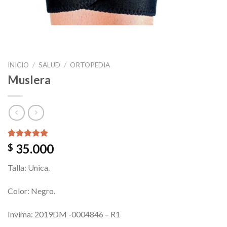
INICIO
/
SALUD
/
ORTOPEDIA
Muslera
Valorado
1
35.000
$
5.00
sobre
5 basado
Talla: Unica.
en
puntuación
de cliente
Color: Negro.
Invima: 2019DM -0004846 – R1