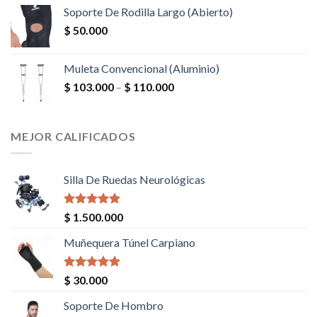
Soporte De Rodilla Largo (Abierto)
$
50.000
Muleta Convencional (Aluminio)
$
103.000
–
$
110.000
MEJOR CALIFICADOS
Silla De Ruedas Neurológicas
Valorado en
$
1.500.000
5.00
de 5
Muñequera Túnel Carpiano
Valorado en
$
30.000
5.00
de 5
Soporte De Hombro