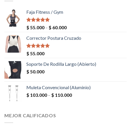
Faja Fitness / Gym
Valorado en
$
55.000
–
$
60.000
5.00
de 5
Corrector Postura Cruzado
Valorado en
$
55.000
5.00
de 5
Soporte De Rodilla Largo (Abierto)
$
50.000
Muleta Convencional (Aluminio)
$
103.000
–
$
110.000
MEJOR CALIFICADOS