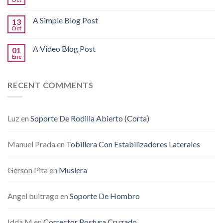
A Simple Blog Post
13
Oct
A Video Blog Post
01
Ene
RECENT COMMENTS
Luz
en
Soporte De Rodilla Abierto (Corta)
Manuel Prada
en
Tobillera Con Estabilizadores Laterales
Gerson Pita
en
Muslera
Angel buitrago
en
Soporte De Hombro
Idda M
en
Corrector Postura Cruzado