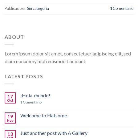
Publicado en
Sin categoría
1
Comentario
ABOUT
Lorem ipsum dolor sit amet, consectetuer adipiscing elit, sed
diam nonummy nibh euismod tincidunt.
LATEST POSTS
¡Hola, mundo!
17
Oct
1
Comentario
Welcome to Flatsome
19
Nov
Just another post with A Gallery
13
Oct