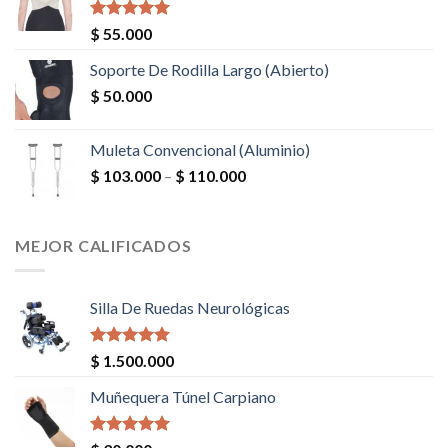
Valorado en
$
55.000
5.00
de 5
Soporte De Rodilla Largo (Abierto)
$
50.000
Muleta Convencional (Aluminio)
$
103.000
–
$
110.000
MEJOR CALIFICADOS
Silla De Ruedas Neurológicas
Valorado en
$
1.500.000
5.00
de 5
Muñequera Túnel Carpiano
Valorado en