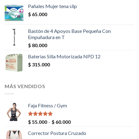
Pañales Mujer tena slip
$
65.000
Bastón de 4 Apoyos Base Pequeña Con
Empuñadura en T
$
80.000
Baterias Silla Motorizada NPD 12
$
315.000
MÁS VENDIDOS
Faja Fitness / Gym
Valorado en
$
55.000
–
$
60.000
5.00
de 5
Corrector Postura Cruzado