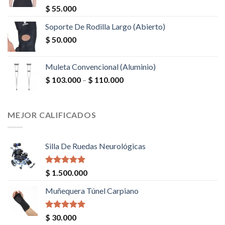
Valorado en
$
55.000
5.00
de 5
Soporte De Rodilla Largo (Abierto)
$
50.000
Muleta Convencional (Aluminio)
$
103.000
–
$
110.000
MEJOR CALIFICADOS
Silla De Ruedas Neurológicas
Valorado en
$
1.500.000
5.00
de 5
Muñequera Túnel Carpiano
Valorado en
$
30.000
5.00
de 5