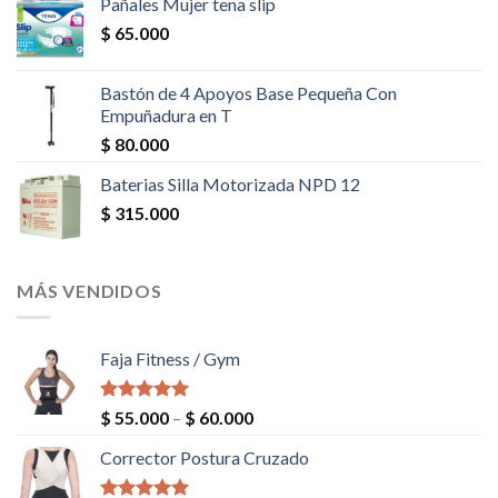
Pañales Mujer tena slip
$
65.000
Bastón de 4 Apoyos Base Pequeña Con
Empuñadura en T
$
80.000
Baterias Silla Motorizada NPD 12
$
315.000
MÁS VENDIDOS
Faja Fitness / Gym
Valorado en
$
55.000
–
$
60.000
5.00
de 5
Corrector Postura Cruzado