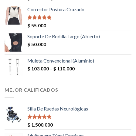
5.00
de 5
Corrector Postura Cruzado
Valorado en
$
55.000
5.00
de 5
Soporte De Rodilla Largo (Abierto)
$
50.000
Muleta Convencional (Aluminio)
$
103.000
–
$
110.000
MEJOR CALIFICADOS
Silla De Ruedas Neurológicas
Valorado en
$
1.500.000
5.00
de 5
Muñequera Túnel Carpiano