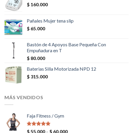
$
160.000
Pañales Mujer tena slip
$
65.000
Bastón de 4 Apoyos Base Pequeña Con
Empuñadura en T
$
80.000
Baterias Silla Motorizada NPD 12
$
315.000
MÁS VENDIDOS
Faja Fitness / Gym
Valorado en
$
55.000
–
$
60.000