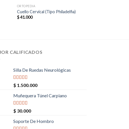
ORTOPEDIA
MOVILIDAD
Cuello Cervical (Tipo Philadelfia)
Silla De Ruedas Ne
$
41.000
$
1.500.000
Valorado en
5.00
de 5
JOR CALIFICADOS
Silla De Ruedas Neurológicas
Valorado en
$
1.500.000
5.00
de 5
Muñequera Túnel Carpiano
Valorado en
$
30.000
5.00
de 5
Soporte De Hombro