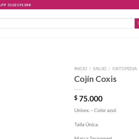
PP 3102191388
INICIO
/
SALUD
/
ORTOPEDIA
Cojín Coxis
75.000
$
Unisex. – Color azul.
Talla Única.
Marca Tecnomed.