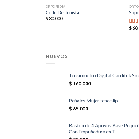
ORTOPEDIA
ORTO
Codo De Tenista
Sopo
$
30.000
$
60.
Valo
5.00
NUEVOS
Tensiometro Digital Carditek Sm
$
160.000
Pañales Mujer tena slip
$
65.000
Bastón de 4 Apoyos Base Peque
Con Empuñadura en T