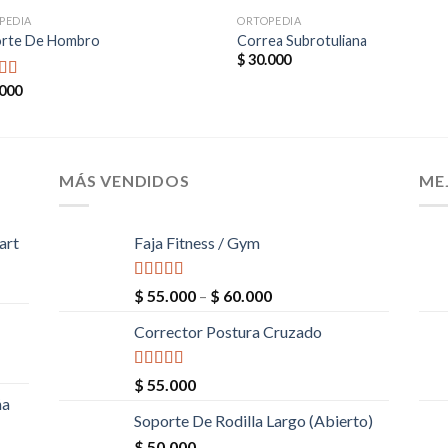
PEDIA
ORTOPEDIA
rte De Hombro
Correa Subrotuliana
$
30.000
000
rado en
de 5
MÁS VENDIDOS
ME
art
Faja Fitness / Gym
Valorado en
$
55.000
–
$
60.000
5.00
de 5
Corrector Postura Cruzado
Valorado en
$
55.000
5.00
de 5
ña
Soporte De Rodilla Largo (Abierto)
$
50.000