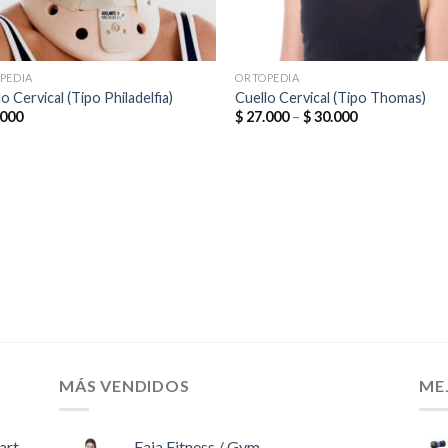
PEDIA
ORTOPEDIA
o Cervical (Tipo Philadelfia)
Cuello Cervical (Tipo Thomas)
000
$
27.000
–
$
30.000
MÁS VENDIDOS
ME
art
Faja Fitness / Gym