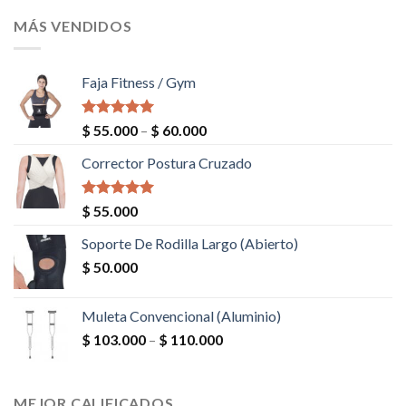
MÁS VENDIDOS
Faja Fitness / Gym
Valorado en
$
55.000
–
$
60.000
5.00
de 5
Corrector Postura Cruzado
Valorado en
$
55.000
5.00
de 5
Soporte De Rodilla Largo (Abierto)
$
50.000
Muleta Convencional (Aluminio)
$
103.000
–
$
110.000
MEJOR CALIFICADOS