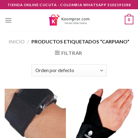
Skip
TIENDA ONLINE CUCUTA - COLOMBIA WHATSAPP 3102191388
to
content
0
INICIO
/
PRODUCTOS ETIQUETADOS “CARPIANO”
FILTRAR