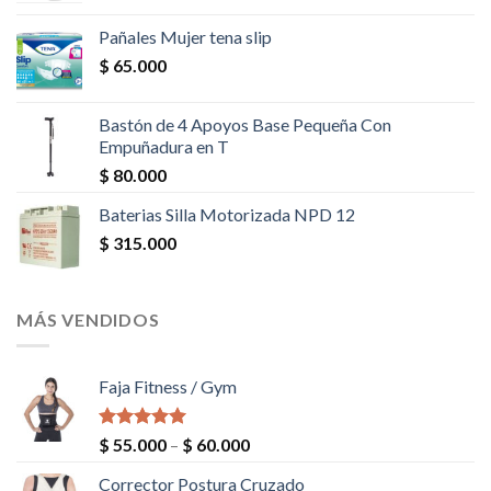
Pañales Mujer tena slip
$
65.000
Bastón de 4 Apoyos Base Pequeña Con
Empuñadura en T
$
80.000
Baterias Silla Motorizada NPD 12
$
315.000
MÁS VENDIDOS
Faja Fitness / Gym
Valorado en
$
55.000
–
$
60.000
5.00
de 5
Corrector Postura Cruzado