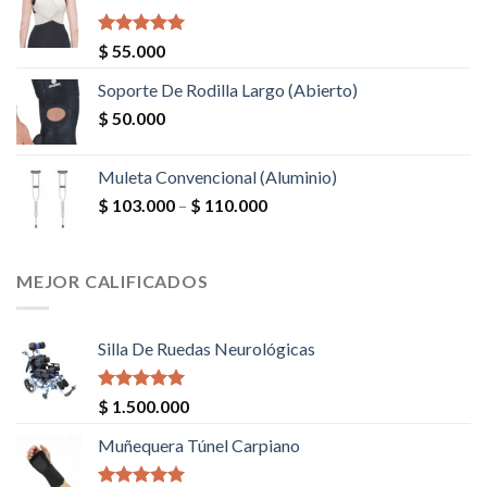
Valorado en
$
55.000
5.00
de 5
Soporte De Rodilla Largo (Abierto)
$
50.000
Muleta Convencional (Aluminio)
$
103.000
–
$
110.000
MEJOR CALIFICADOS
Silla De Ruedas Neurológicas
Valorado en
$
1.500.000
5.00
de 5
Muñequera Túnel Carpiano