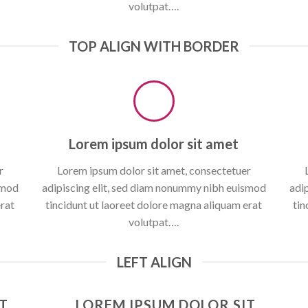
volutpat….
TOP ALIGN WITH BORDER
Lorem ipsum dolor sit amet
r
Lorem ipsum dolor sit amet, consectetuer
smod
adipiscing elit, sed diam nonummy nibh euismod
adi
erat
tincidunt ut laoreet dolore magna aliquam erat
tin
volutpat….
LEFT ALIGN
T
LOREM IPSUM DOLOR SIT