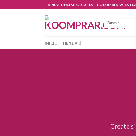
Skip
TIENDA ONLINE CUCUTA - COLOMBIA WHATSA
to
content
Buscar
por:
INICIO
TIENDA
Create si