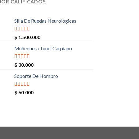
JOR CALIFICADOS
Silla De Ruedas Neurológicas
Valorado en
$
1.500.000
5.00
de 5
Muñequera Túnel Carpiano
Valorado en
$
30.000
5.00
de 5
Soporte De Hombro
Valorado en
$
60.000
5.00
de 5