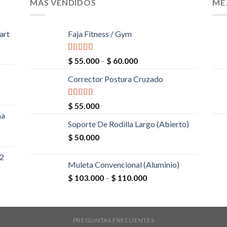
MÁS VENDIDOS
ME
art
Faja Fitness / Gym
Valorado en
$
55.000
–
$
60.000
5.00
de 5
Corrector Postura Cruzado
Valorado en
$
55.000
5.00
de 5
ña
Soporte De Rodilla Largo (Abierto)
$
50.000
12
Muleta Convencional (Aluminio)
$
103.000
–
$
110.000
PREGUNTAS FRECUENTES