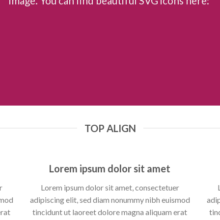
image. You can find beautiful SVG icons here:
TOP ALIGN
Lorem ipsum dolor sit amet
r
Lorem ipsum dolor sit amet, consectetuer
smod
adipiscing elit, sed diam nonummy nibh euismod
adi
erat
tincidunt ut laoreet dolore magna aliquam erat
tin