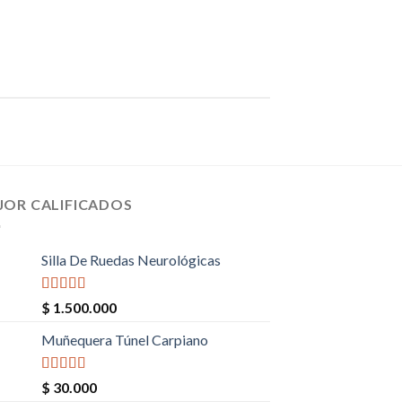
JOR CALIFICADOS
Silla De Ruedas Neurológicas
Valorado en
$
1.500.000
5.00
de 5
Muñequera Túnel Carpiano
Valorado en
$
30.000
5.00
de 5