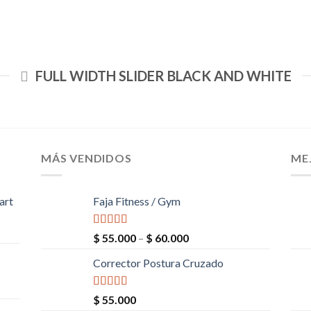
FULL WIDTH SLIDER BLACK AND WHITE
MÁS VENDIDOS
ME
art
Faja Fitness / Gym
Valorado en
$
55.000
–
$
60.000
5.00
de 5
Corrector Postura Cruzado
Valorado en
$
55.000
5.00
de 5